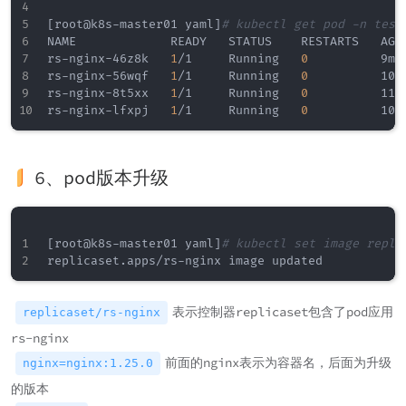
[
root@k8s-master01 yaml
]
# kubectl get pod -n test
NAME             READY   STATUS    RESTARTS   AGE

rs-nginx-46z8k   
1
/1     Running   
0
          9m22
rs-nginx-56wqf   
1
/1     Running   
0
          109s
rs-nginx-8t5xx   
1
/1     Running   
0
          110s
rs-nginx-lfxpj   
1
/1     Running   
0
6、pod版本升级
[
root@k8s-master01 yaml
]
# kubectl set image repli
表示控制器replicaset包含了pod应用
replicaset/rs-nginx
rs-nginx
前面的nginx表示为容器名，后面为升级
nginx=nginx:1.25.0
的版本