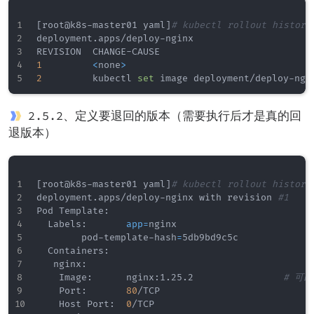
[
root@k8s-master01 yaml
]
# kubectl rollout history
deployment.apps/deploy-nginx 

1
<
none
>
2
         kubectl 
set
 image deployment/deploy-ngi
2.5.2、定义要退回的版本（需要执行后才是真的回
退版本）
[
root@k8s-master01 yaml
]
# kubectl rollout history
deployment.apps/deploy-nginx with revision 
#1
Pod Template:

  Labels:       
app
=
nginx

        pod-template-hash
=
5db9bd9c5c

  Containers:

   nginx:

    Image:      nginx:1.25.2                
# 可
    Port:       
80
/TCP

    Host Port:  
0
/TCP
