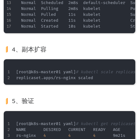
  Normal  Scheduled  2m8s  default-scheduler  Suc
  Normal  Pulling    2m8s  kubelet            Pul
  Normal  Pulled     11s   kubelet            Suc
  Normal  Created    11s   kubelet            Crea
4、副本扩容
[
root@k8s-master01 yaml
]
# kubectl scale replicase
5、验证
[
root@k8s-master01 yaml
]
# kubectl get replicasets
NAME       DESIRED   CURRENT   READY   AGE

rs-nginx   
4
4
4
       9m21s
