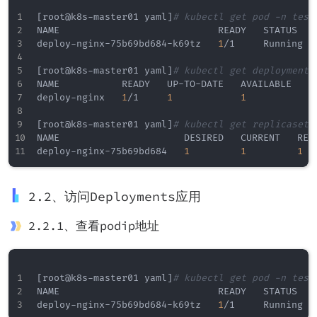
[
root@k8s-master01 yaml
]
# kubectl get pod -n test
NAME                            READY   STATUS   
deploy-nginx-75b69bd684-k69tz   
1
/1     Running  
[
root@k8s-master01 yaml
]
# kubectl get deployments
NAME           READY   UP-TO-DATE   AVAILABLE   AG
deploy-nginx   
1
/1     
1
1
           6m
[
root@k8s-master01 yaml
]
# kubectl get replicasets
NAME                      DESIRED   CURRENT   READ
deploy-nginx-75b69bd684   
1
1
1
2.2、访问Deployments应用
2.2.1、查看podip地址
[
root@k8s-master01 yaml
]
# kubectl get pod -n test
NAME                            READY   STATUS   
deploy-nginx-75b69bd684-k69tz   
1
/1     Running  