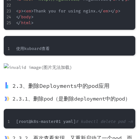
<
p
>
<
em
>
Thank you for using nginx.
</
em
>
</
p
>
</
body
>
</
html
>
2.3、删除Deployments中的pod应用
2.3.1、删除pod（是删除deployment中的pod）
[
root@k8s-master01 yaml
]
# kubectl delete pod -n t
2.3.2、再次查看发现，又重新启动了一个pod，而