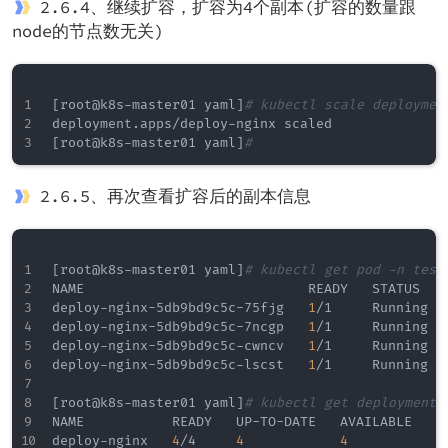
2.6.4、继续扩容，扩容为4个副本(扩容的数量跟
node的节点数无关)
[
root@k8s-master01 yaml
]
# kubectl scale deploymen
[
root@k8s-master01 yaml
]
# 
2.6.5、再次查看扩容后的副本信息
[
root@k8s-master01 yaml
]
# kubectl get pod -n test
NAME                            READY   STATUS   
deploy-nginx-5db9bd9c5c-75fjg   
1
/1     Running  
deploy-nginx-5db9bd9c5c-7ncgp   
1
/1     Running  
deploy-nginx-5db9bd9c5c-cwncv   
1
/1     Running  
deploy-nginx-5db9bd9c5c-lscst   
1
/1     Running  
[
root@k8s-master01 yaml
]
# kubectl get deployments
NAME           READY   UP-TO-DATE   AVAILABLE   AG
deploy-nginx   
4
/4     
4
4