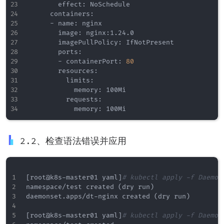
        effect: NoSchedule                       
      containers:

      - name: nginx

        image: nginx:1.24.0

        imagePullPolicy: IfNotPresent

        ports:

        - containerPort: 
80
        resources:                               
          limits:

            memory: 100Mi

          requests:

2.2、检查语法错误并应用
[
root@k8s-master01 yaml
]
# kubectl apply -f Daemon
namespace/test created 
(
dry run
)
daemonset.apps/dt-nginx created 
(
dry run
)
[
root@k8s-master01 yaml
]
# kubectl apply -f Daemon