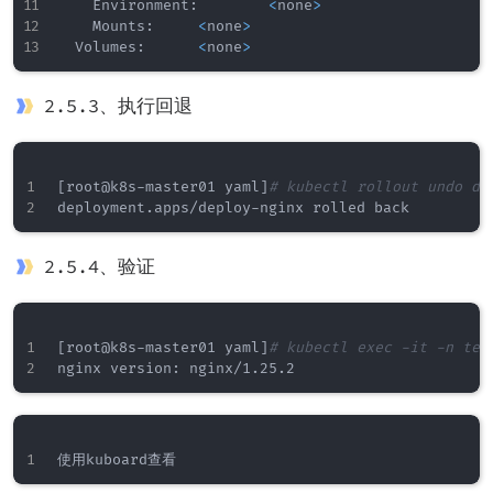
    Environment:        
<
none
>
    Mounts:     
<
none
>
  Volumes:      
<
none
>
2.5.3、执行回退
[
root@k8s-master01 yaml
]
# kubectl rollout undo de
2.5.4、验证
[
root@k8s-master01 yaml
]
# kubectl exec -it -n tes