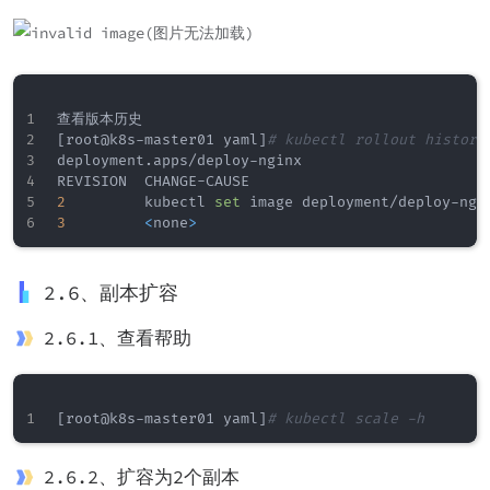
[
root@k8s-master01 yaml
]
# kubectl rollout history
deployment.apps/deploy-nginx 

2
         kubectl 
set
 image deployment/deploy-ngi
3
<
none
>
2.6、副本扩容
2.6.1、查看帮助
[
root@k8s-master01 yaml
]
# kubectl scale -h
2.6.2、扩容为2个副本