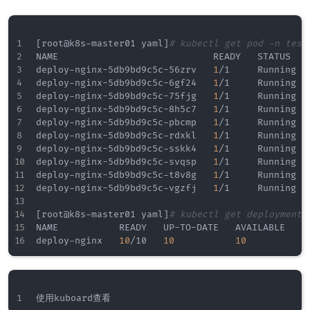
[
root@k8s-master01 yaml
]
# kubectl get pod -n test
NAME                            READY   STATUS   
deploy-nginx-5db9bd9c5c-56zrv   
1
/1     Running  
deploy-nginx-5db9bd9c5c-6gf24   
1
/1     Running  
deploy-nginx-5db9bd9c5c-75fjg   
1
/1     Running  
deploy-nginx-5db9bd9c5c-8h5c7   
1
/1     Running  
deploy-nginx-5db9bd9c5c-pbcmp   
1
/1     Running  
deploy-nginx-5db9bd9c5c-rdxkl   
1
/1     Running  
deploy-nginx-5db9bd9c5c-sskk4   
1
/1     Running  
deploy-nginx-5db9bd9c5c-svqsp   
1
/1     Running  
deploy-nginx-5db9bd9c5c-t8v8g   
1
/1     Running  
deploy-nginx-5db9bd9c5c-vgzfj   
1
/1     Running  
[
root@k8s-master01 yaml
]
# kubectl get deployments
NAME           READY   UP-TO-DATE   AVAILABLE   AG
deploy-nginx   
10
/10   
10
10