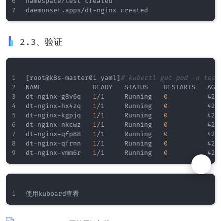
namespace/test created

2.3、验证
[
root@k8s-master01 yaml
]
# kubectl get pod -n test
NAME             READY   STATUS    RESTARTS   AGE
dt-nginx-g8v6q   
1
/1     Running   
0
          42s
dt-nginx-hx4zq   
1
/1     Running   
0
          42s
dt-nginx-kgpjq   
1
/1     Running   
0
          42s
dt-nginx-nkcwz   
1
/1     Running   
0
          42s
dt-nginx-qfp88   
1
/1     Running   
0
          42s
dt-nginx-qfrnn   
1
/1     Running   
0
          42s
dt-nginx-vmm6r   
1
/1     Running   
0
          42s