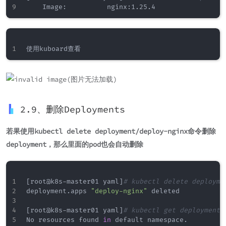
2.9、删除Deployments
若果使用kubectl delete deployment/deploy-nginx命令删除
deployment，那么里面的pod也会自动删除
[
root@k8s-master01 yaml
]
# kubectl delete deployme
deployment.apps 
"deploy-nginx"
 deleted

[
root@k8s-master01 yaml
]
# kubectl get deployments
No resources found 
in