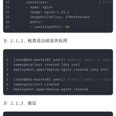
      containers:                        
# 以下为p
      - name: nginx

        image: nginx:1.25.2

        imagePullPolicy: IfNotPresent

        ports:

        - containerPort: 
80
2.1.2、检查语法错误并应用
[
root@k8s-master01 yaml
]
# kubectl apply -f deploy
namespace/test created 
(
dry run
)
deployment.apps/deploy-nginx created 
(
dry run
)
[
root@k8s-master01 yaml
]
# kubectl apply -f deploy
namespace/test created

2.1.3、验证