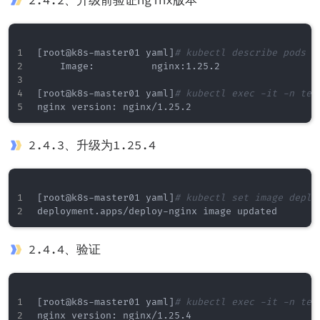
2.4.2、升级前验证nginx版本
[
root@k8s-master01 yaml
]
# kubectl describe pods -
    Image:          nginx:1.25.2

[
root@k8s-master01 yaml
]
# kubectl exec -it -n tes
2.4.3、升级为1.25.4
[
root@k8s-master01 yaml
]
# kubectl set image deplo
2.4.4、验证
[
root@k8s-master01 yaml
]
# kubectl exec -it -n tes