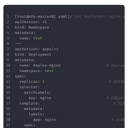
[
root@k8s-master01 yaml
]
# cat deployment-nginx.ya
apiVersion: v1

kind: Namespace

metadata:

  name: 
test
---

apiVersion: apps/v1

kind: Deployment

metadata:

  name: deploy-nginx                    
# deploym
  namespace: 
test
spec:

  replicas: 
1
# 副本集，d
  selector:

    matchLabels:

      app: nginx                        
# 匹配pod
  template:                                
# 代表
    metadata:

      labels:

        app: nginx                        
# pod标
    spec:
