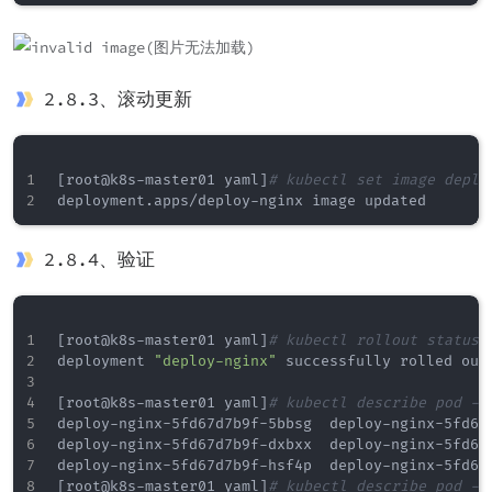
2.8.3、滚动更新
[
root@k8s-master01 yaml
]
# kubectl set image deplo
2.8.4、验证
[
root@k8s-master01 yaml
]
# kubectl rollout status 
deployment 
"deploy-nginx"
 successfully rolled out

[
root@k8s-master01 yaml
]
# kubectl describe pod -n
deploy-nginx-5fd67d7b9f-5bbsg  deploy-nginx-5fd67
deploy-nginx-5fd67d7b9f-dxbxx  deploy-nginx-5fd67d
[
root@k8s-master01 yaml
]
# kubectl describe pod -n