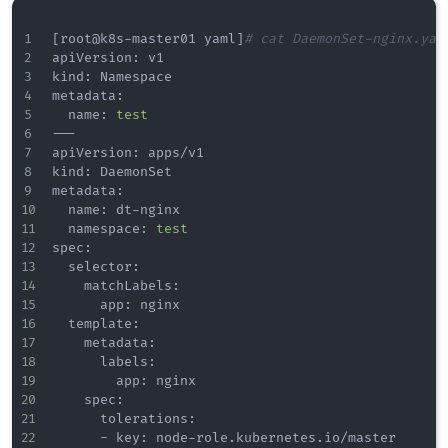
[
root@k8s-master01 yaml
]
# cat DaemonSet-nginx.yam
apiVersion: v1

kind: Namespace

metadata:

  name: 
test
---

apiVersion: apps/v1

kind: DaemonSet

metadata:

  name: dt-nginx

  namespace: 
test
spec:

  selector:

    matchLabels:

      app: nginx

  template:

    metadata:

      labels:

        app: nginx

    spec:

      tolerations:                               
      - key: node-role.kubernetes.io/master      