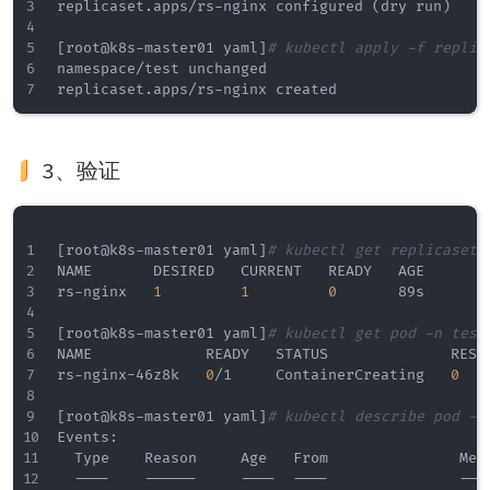
replicaset.apps/rs-nginx configured 
(
dry run
)
[
root@k8s-master01 yaml
]
# kubectl apply -f replic
namespace/test unchanged

3、验证
[
root@k8s-master01 yaml
]
# kubectl get replicasets
NAME       DESIRED   CURRENT   READY   AGE

rs-nginx   
1
1
0
       89s

[
root@k8s-master01 yaml
]
# kubectl get pod -n test
NAME             READY   STATUS              REST
rs-nginx-46z8k   
0
/1     ContainerCreating   
0
   
[
root@k8s-master01 yaml
]
# kubectl describe pod -n
Events:

  Type    Reason     Age   From               Mess
  ----    ------     ----  ----               ----