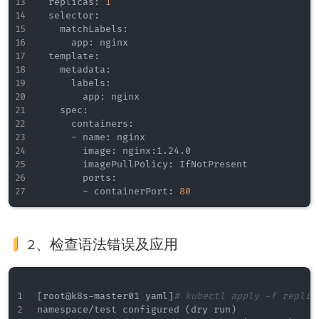
  replicas: 
1
  selector:

    matchLabels:

      app: nginx

  template:

    metadata:

      labels:

        app: nginx

    spec:

      containers:

      - name: nginx

        image: nginx:1.24.0

        imagePullPolicy: IfNotPresent

        ports:

        - containerPort: 
80
2、检查语法错误及应用
[
root@k8s-master01 yaml
]
# kubectl apply -f replic
namespace/test configured 
(
dry run
)