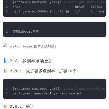
[
root@k8s-master01 yaml
]
# kubectl get pod -n test
NAME                            READY   STATUS   
deploy-nginx-5db9bd9c5c-75fjg   
1
/1     Running  
2.8、多副本滚动更新
2.8.1、先扩容多点副本，扩容10个
[
root@k8s-master01 yaml
]
# kubectl scale deploymen
2.8.2、验证