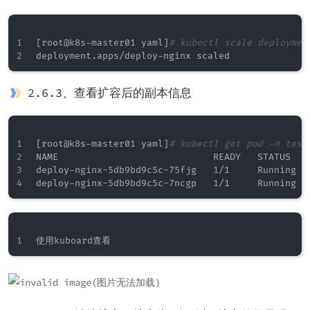
[
root@k8s-master01 yaml
]
# kubectl scale deploymen
2.6.3、查看扩容后的副本信息
[
root@k8s-master01 yaml
]
# kubectl get pod -n test
NAME                            READY   STATUS   
deploy-nginx-5db9bd9c5c-75fjg   
1
/1     Running  
deploy-nginx-5db9bd9c5c-7ncgp   
1
/1     Running  