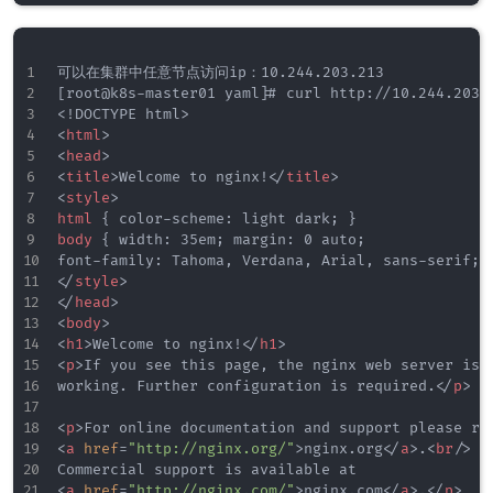
可以在集群中任意节点访问ip：10.244.203.213

<!
DOCTYPE
html
>
<
html
>
<
head
>
<
title
>
Welcome to nginx!
</
title
>
<
style
>
html
{
color-scheme
:
 light dark
;
}
body
{
width
:
 35em
;
margin
:
 0 auto
;
font-family
:
 Tahoma
,
 Verdana
,
 Arial
,
 sans-serif
;
</
style
>
</
head
>
<
body
>
<
h1
>
Welcome to nginx!
</
h1
>
<
p
>
If you see this page, the nginx web server is s
working. Further configuration is required.
</
p
>
<
p
>
<
a
href
=
"
http://nginx.org/
"
>
nginx.org
</
a
>
.
<
br
/>
<
a
href
=
"
http://nginx.com/
"
>
nginx.com
</
a
>
.
</
p
>