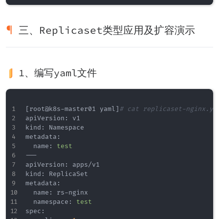
三、Replicaset类型应用及扩容演示
1、编写yaml文件
[
root@k8s-master01 yaml
]
# cat replicaset-nginx.ya
apiVersion: v1

kind: Namespace

metadata:

  name: 
test
---

apiVersion: apps/v1

kind: ReplicaSet

metadata:

  name: rs-nginx

  namespace: 
test
spec:
