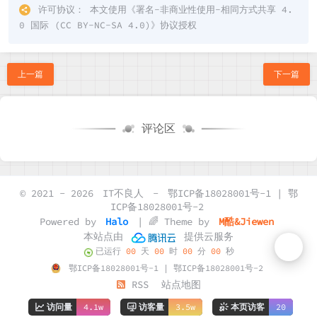
许可协议：
本文使用《
署名-非商业性使用-相同方式共享 4.
0 国际 (CC BY-NC-SA 4.0)
》协议授权
上一篇
下一篇
评论区
© 2021 - 2026
IT不良人
-
鄂ICP备18028001号-1 | 鄂
ICP备18028001号-2
Powered by
Halo
| 🌈 Theme by
M酷&Jiewen
本站点由
提供云服务
已运行
00
天
00
时
00
分
00
秒
鄂ICP备18028001号-1 | 鄂ICP备18028001号-2
RSS
站点地图
访问量
4.1w
访客量
3.5w
本页访客
20