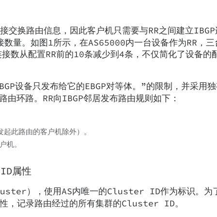
接交换路由信息，因此客户机只需要与RR之间建立IBG
接数量。如图1所示，在AS65000内一台设备作为RR，
GP的连接数从配置RR前的10条减少到4条，不仅简化了设备
，BGP设备只发布给它的EBGP对等体。”的限制，并采用
属性防止路由环路。RR向IBGP邻居发布路由规则如下：
发起此路由的客户机除外）。
客户机。
_ID属性
ster），使用AS内唯一的Cluster ID作为标识。
属性，记录路由经过的所有集群的Cluster ID。