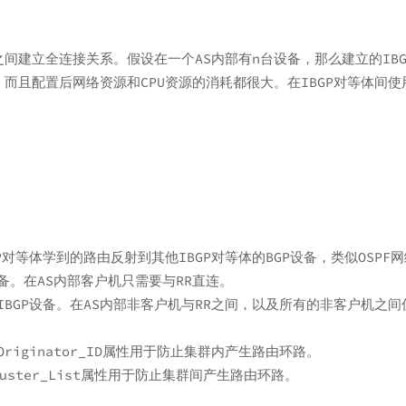
体之间建立全连接关系。假设在一个AS内部有n台设备，那么建立的IB
杂，而且配置后网络资源和CPU资源的消耗都很大。在IBGP对等体间
BGP对等体学到的路由反射到其他IBGP对等体的BGP设备，类似OSPF
设备。在AS内部客户机只需要与RR直连。
机的IBGP设备。在AS内部非客户机与RR之间，以及所有的非客户机之
Originator_ID属性用于防止集群内产生路由环路。
uster_List属性用于防止集群间产生路由环路。