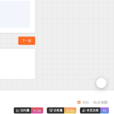
下一篇
RSS
站点地图
访问量
4.1w
访客量
3.5w
本页访客
42