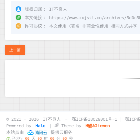
版权归属：
IT不良人
本文链接：
https://www.xxjstl.cn/archives/5d0c5
许可协议：
本文使用《
署名-非商业性使用-相同方式共享 4.0 
上一篇
© 2021 - 2026
IT不良人
-
鄂ICP备18028001号-1 | 鄂ICP备
Powered by
Halo
| 🌈 Theme by
M酷&Jiewen
本站点由
提供云服务
已运行
00
天
00
时
00
分
00
秒