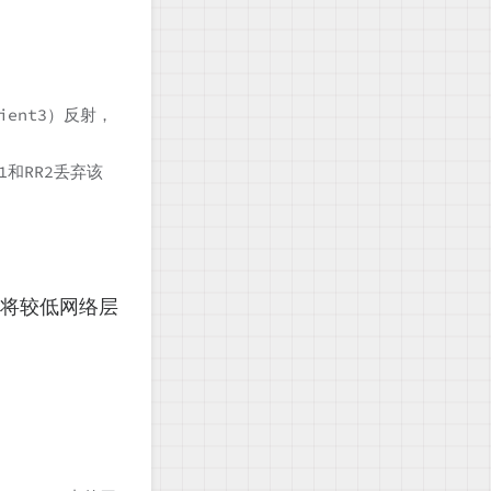
ient3）反射，
R1和RR2丢弃该
以将较低网络层