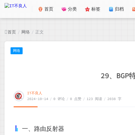
首页
分类
标签
归档
首页
网络
正文
/
/
网络
29、BG
IT不良人
2024-10-14
/
0 评论
/
0 点赞
/
123 阅读
/
2038 字
一、路由反射器