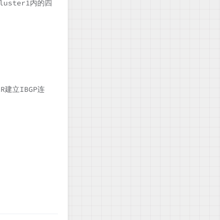
uster1内的四
建立IBGP连