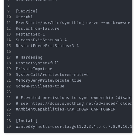
[Service]

User=%i

ExecStart=/usr/bin/syncthing serve --no-browser --
Restart=on-failure

RestartSec=1

SuccessExitStatus=3 4

RestartForceExitStatus=3 4

# Hardening

ProtectSystem=full

PrivateTmp=true

SystemCallArchitectures=native

MemoryDenyWriteExecute=true

NoNewPrivileges=true

# Elevated permissions to sync ownership (disabled
# see https://docs.syncthing.net/advanced/folder-s
#AmbientCapabilities=CAP_CHOWN CAP_FOWNER

[Install]
