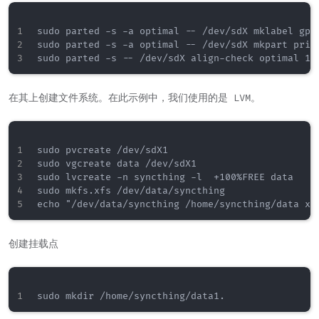
sudo parted -s -a optimal -- /dev/sdX mklabel gpt

sudo parted -s -a optimal -- /dev/sdX mkpart prima
在其上创建文件系统。在此示例中，我们使用的是 LVM。
sudo pvcreate /dev/sdX1

sudo vgcreate data /dev/sdX1

sudo lvcreate -n syncthing -l  +100%FREE data

sudo mkfs.xfs /dev/data/syncthing

创建挂载点