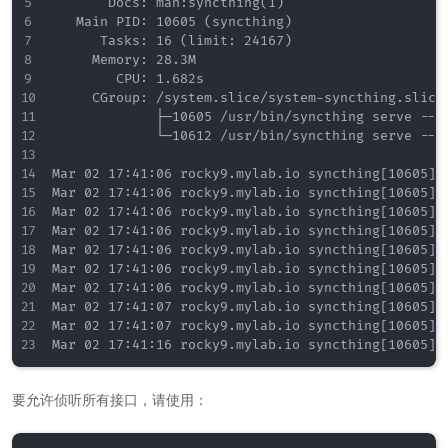
       Docs: man:syncthing(1)

   Main PID: 10605 (syncthing)

      Tasks: 16 (limit: 24167)

     Memory: 28.3M

        CPU: 1.682s

     CGroup: /system.slice/system-syncthing.slice/
             ├─10605 /usr/bin/syncthing serve --no
             └─10612 /usr/bin/syncthing serve --no
Mar 02 17:41:06 rocky9.mylab.io syncthing[10605]:
Mar 02 17:41:06 rocky9.mylab.io syncthing[10605]: 
Mar 02 17:41:06 rocky9.mylab.io syncthing[10605]:
Mar 02 17:41:06 rocky9.mylab.io syncthing[10605]:
Mar 02 17:41:06 rocky9.mylab.io syncthing[10605]: 
Mar 02 17:41:06 rocky9.mylab.io syncthing[10605]:
Mar 02 17:41:06 rocky9.mylab.io syncthing[10605]:
Mar 02 17:41:07 rocky9.mylab.io syncthing[10605]:
Mar 02 17:41:07 rocky9.mylab.io syncthing[10605]:
要允许侦听所有接口，请使用：