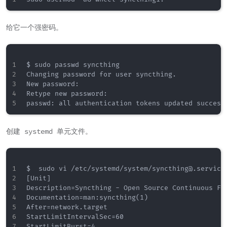
给它一个强密码。
$ sudo passwd syncthing

Changing password for user syncthing.

New password:

Retype new password:

创建 systemd 单元文件。
$  sudo vi /etc/systemd/system/syncthing@.service

[Unit]

Description=Syncthing - Open Source Continuous Fil
Documentation=man:syncthing(1)

After=network.target

StartLimitIntervalSec=60

StartLimitBurst=4
