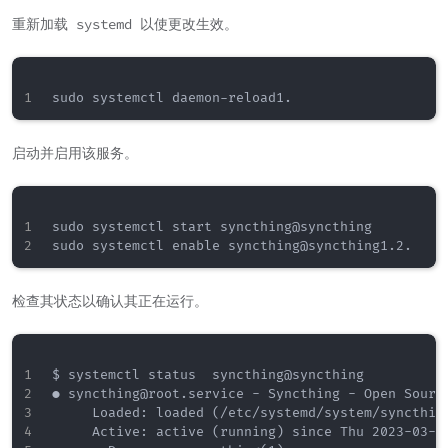
重新加载 systemd 以使更改生效。
启动并启用该服务。
sudo systemctl start syncthing@syncthing

检查其状态以确认其正在运行。
$ systemctl status  syncthing@syncthing

● syncthing@root.service - Syncthing - Open Source
     Loaded: loaded (/etc/systemd/system/syncthing
     Active: active (running) since Thu 2023-03-02