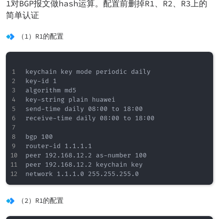
1对BGP报文做hash运算。配置前删掉R1、R2、R3上的
简单认证
（1）R1的配置
keychain key mode periodic daily

key-id 1

algorithm md5

key-string plain huawei

send-time daily 08:00 to 18:00

receive-time daily 08:00 to 18:00

bgp 100

router-id 1.1.1.1

peer 192.168.12.2 as-number 100

peer 192.168.12.2 keychain key

（2）R1的配置