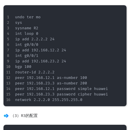
undo ter mo

sys 

sysname R2

int loop 0

ip add 2.2.2.2 24

int g0/0/0

ip add 192.168.12.2 24

int g0/0/1

ip add 192.168.23.2 24

bgp 100

router-id 2.2.2.2

peer 192.168.12.1 as-number 100

peer 192.168.23.3 as-number 200

peer 192.168.12.1 password simple huawei

peer 192.168.23.3 password cipher huawei

（3）R3的配置