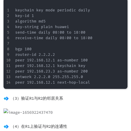
keychain key mode periodic daily

key-id 1

algorithm md5

key-string plain huawei

send-time daily 08:00 to 18:00

receive-time daily 08:00 to 18:00

bgp 100

router-id 2.2.2.2

peer 192.168.12.1 as-number 100

peer 192.168.12.1 keychain key

peer 192.168.23.3 as-number 200

network 2.2.2.0 255.255.255.0

（3）验证R1与R2的邻居关系
（4）在R1上验证与R2的连通性