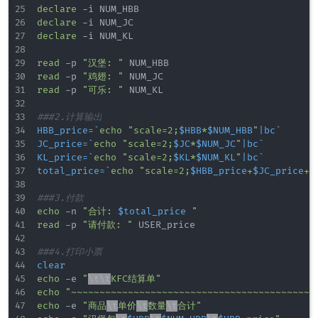
declare
declare
declare
 -i NUM_KL

read
 -p 
"汉堡: "
read
 -p 
"鸡翅: "
read
 -p 
"可乐: "
 NUM_KL

###2.计算输出
HBB_price
=
`
echo
"scale=2;
$HBB
*
$NUM_HBB
"
|
bc
`
JC_price
=
`
echo
"scale=2;
$JC
*
$NUM_JC
"
|
bc
`
KL_price
=
`
echo
"scale=2;
$KL
*
$NUM_KL
"
|
bc
`
total_price
=
`
echo
"scale=2;
$HBB_price
+
$JC_price
+
$
###3.付款
echo
 -n 
"合计: 
$total_price
 "
read
 -p 
"请付款: "
 USER_price

###4.打印小票
clear
echo
 -e 
"
\t
\t
KFC结算单"
echo
"~~~~~~~~~~~~~~~~~~~~~~~~~~~~~~~~~~~~~~~~~~~
echo
 -e 
"商品
\t
单价
\t
数量
\t
合计"