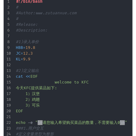
#!/bin/bash
# 
#Author:www.zutuanxue.com
#
#Release: 
#Description: 
#1)录入单价
HBB
=
19.8
JC
=
12.3
KL
=
9.9
#2)定义输出
cat
<<
EOF

                welcome to KFC

今天KFC提供菜品如下:

    1）汉堡

    2）鸡翅

    3）可乐

EOF
echo
 -e 
"
\n
请您输入希望购买菜品的数量，不需要输入0
\n
"
###1.用户交互
#定义变量类型为整形