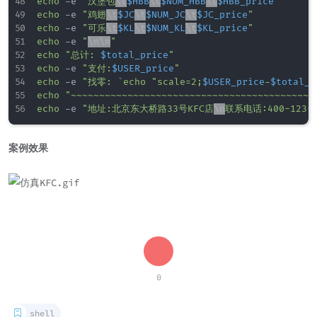
echo
 -e 
"汉堡包
\t
$HBB
\t
$NUM_HBB
\t
$HBB_price
"
echo
 -e 
"鸡翅
\t
$JC
\t
$NUM_JC
\t
$JC_price
"
echo
 -e 
"可乐
\t
$KL
\t
$NUM_KL
\t
$KL_price
"
echo
 -e 
"
\n
\n
"
echo
"总计: 
$total_price
"
echo
 -e 
"支付:
$USER_price
"
echo
 -e 
"找零: 
`
echo
"scale=2;
$USER_price
-
$total_p
echo
"~~~~~~~~~~~~~~~~~~~~~~~~~~~~~~~~~~~~~~~~~~~
echo
 -e 
"地址:北京东大桥路33号KFC店
\n
联系电话:400-123-4
案例效果
0
shell